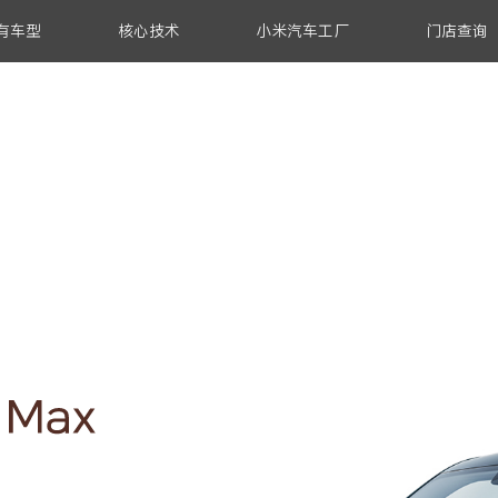
有车型
核心技术
小米汽车工厂
门店查询
服务保障
充电补能
金融试算
小米昆仑技术架构
小米SU7 Ultra
定制服务
车型对比
超级大压铸
昆仑平台
超级增程