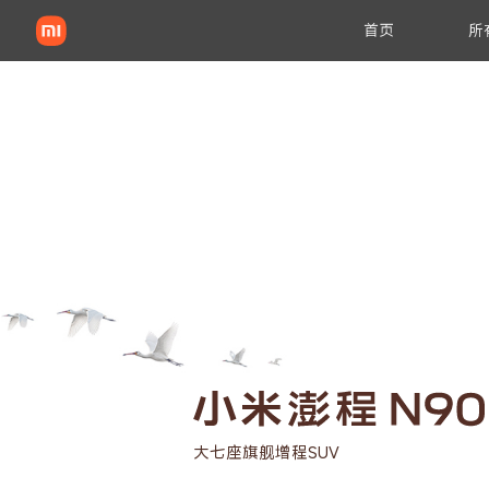
首页
所
小米汽车核心技术
新一代小米SU7
小米YU7
电子电气架构
超级电机
高压平台
大七座旗舰增程SUV